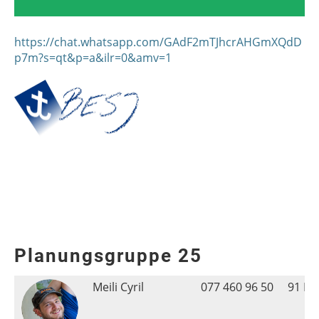
https://chat.whatsapp.com/GAdF2mTJhcrAHGmXQdD
p7m?s=qt&p=a&ilr=0&amv=1
Planungsgruppe 25
Meili Cyril
077 460 96 50
91 Re