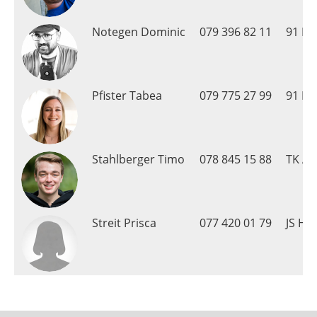
Notegen Dominic
079 396 82 11
91 Re
Pfister Tabea
079 775 27 99
91 Re
Stahlberger Timo
078 845 15 88
TK Ae
Streit Prisca
077 420 01 79
JS Ha