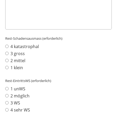
Rest-Schadensausmass (erforderlich)
4 katastrophal
3 gross
2 mittel
1 klein
Rest-EintrittsWS (erforderlich)
1 unWS
2 möglich
3 WS
4 sehr WS